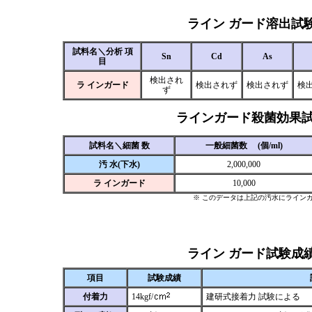
ライン ガード溶出試
試料名＼分析 項
Sn
Cd
As
目
検出され
ラ インガード
検出されず
検出されず
検
ず
ラインガード殺菌効果
試料名＼細菌 数
一般細菌数 (個/ml)
汚 水(下水)
2,000,000
ラ インガード
10,000
※ このデータは上記の汚水にライン
ライン ガード試験成
項目
試験成績
付着力
14kgf/
建研式接着力 試験による