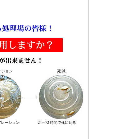
ーション
死 滅
アレーション
24～72 時間で死に到る