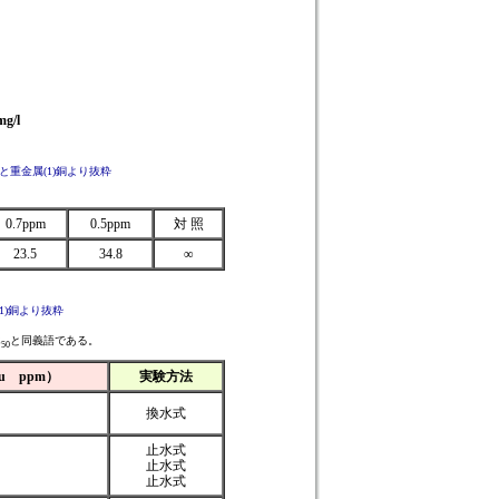
mg/l
と重金属(1)銅より抜粋
0.7ppm
0.5ppm
対 照
23.5
34.8
∞
1)銅より抜粋
C
と同義語である。
50
u ppm）
実験方法
換水式
止水式
止水式
止水式