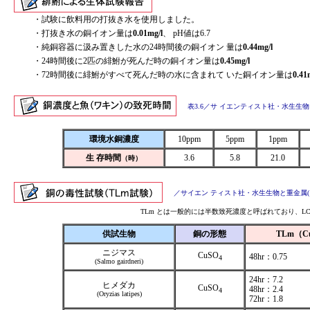
・試験に飲料用の打抜き水を使用しました。
・打抜き水の銅イオン量は
0.01mg/l
、 pH値は6.7
・純銅容器に汲み置きした水の24時間後の銅イオン 量は
0.44mg/l
・24時間後に2匹の緋鮒が死んだ時の銅イオン量は
0.45mg/l
・72時間後に緋鮒がすべて死んだ時の水に含まれて いた銅イオン量は
0.41
表3.6／サ イエンティスト社・水生生物
環境水銅濃度
10ppm
5ppm
1ppm
生 存時間
3.6
5.8
21.0
（時）
／サイエン ティスト社・水生生物と重金属(
TLm とは一般的には半数致死濃度と呼ばれており、L
供試生物
銅の形態
TLm（C
ニジマス
CuSO
48hr：0.75
4
(Salmo gairdneri)
24hr：7.2
ヒメダカ
CuSO
48hr：2.4
4
(Oryzias latipes)
72hr：1.8