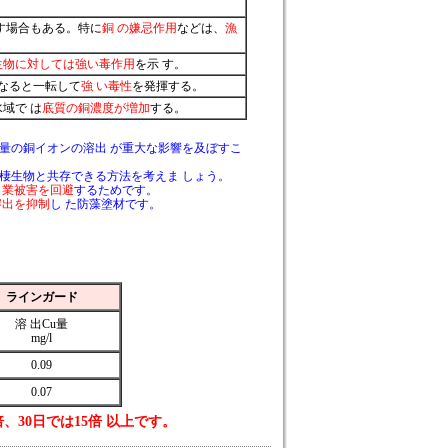
す場合もある。特に
銅 の嫌忌作用
などは、
漁
生物に対しては強い毒作用
を示 す。
なると一転して
強 い毒性
を発揮する。
域で は
底質の銅濃度が増加
する。
量の銅イオンの溶出 が重大な影響を及ぼすこ
棲生物と共存できる方法を考えま しょう。
 業被害を回避
するためです。
溶出を抑制
し た防藻塗材です。
ラインガード
溶 出Cu量
mg/l
0.09
0.07
30日では15倍 以上です。