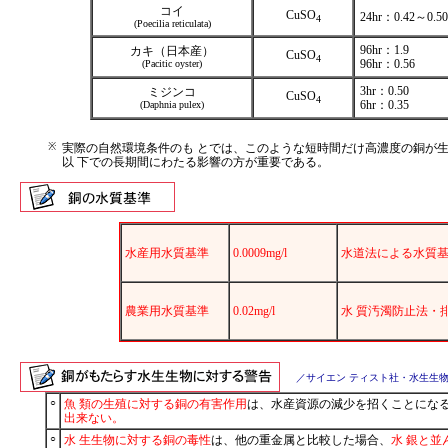
コイ
CuSO
24hr：0.42～0.50
4
(Poecilia reticulata)
96hr：1.9
カキ（日本産）
CuSO
4
96hr：0.56
(Pacitic oyster)
3hr：0.50
ミジンコ
CuSO
4
6hr：0.35
(Daphnia pulex)
※
実際の自然環境条件のも とでは、このような短時間だけ高濃度の銅が
以 下での長期間にわたる影響の方が重要である。
水産用水質基準
0.0009mg/l
水道法による水質
農業用水質基準
0.02mg/l
水 質汚濁防止法・
／サイエン ティスト社・水生生物
○
魚 類の生殖に対する銅の有害作用
は、水産資源の減少を招くことになる
出来ない。
○
水 生生物に対する銅の毒性
は、他の重金属と比較した場合、
水 銀と並