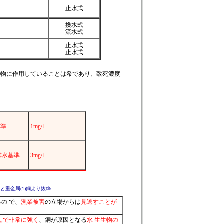
止水式
換水式
流水式
止水式
止水式
生物に作用していることは希であり、致死濃度
基準
1mg/l
排水基準
3mg/l
と重金属(1)銅より抜粋
の で、
漁業被害
の立場からは
見逃すことが
んで非常に強く
、銅が原因となる
水 生生物の