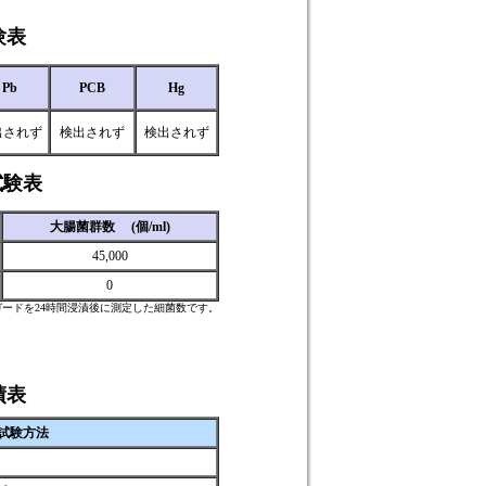
験表
Pb
PCB
Hg
出されず
検出されず
検出されず
試験表
大腸菌群数 (個/ml)
45,000
0
ガードを24時間浸漬後に測定した細菌数です。
績表
試験方法