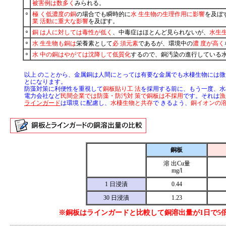
被害例は数多く
みられる。
○
極 く低濃度の銅
の場合でも瞬時的に
水 生生物の生理作用に影響
を及ぼ
業 活動に重大な影響
を及ぼす。
○
銅 は人に対しては毒性が低く
、中毒症はほとんど見られないが、
水生
○
水 生生物も銅は
栄養素として
必 須元素
であるが、環境中の
濃 度が高く
○
水 中の銅はやがては沈降して低質化
するので、銅汚染の進行している水
以上 のことから、金属銅は人間にとっては有要な金属でも水棲生物には微
とになります。
防藻対策に利便性を重視して
銅板貼り工 法
を採用する前に、もう一度、水
電力会社など
民間企業では防藻・防汚対 策で銅板は不採用
です。それは
漁
ラインガード
は環境 に配慮し、
水棲生物と共存
で きるよう、
銅イオンの
銅板
溶 出Cu量
mg/l
1 日浸漬
0.44
30 日浸漬
1.23
※銅板はラインガードと比較して銅溶出量が1日で5倍、