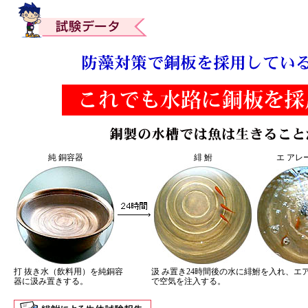
純 銅容器
緋 鮒
エ アレ
打 抜き水（飲料用）を純銅容
汲 み置き24時間後の水に緋鮒を入れ、エ
器に汲み置きする。
で空気を注入する。